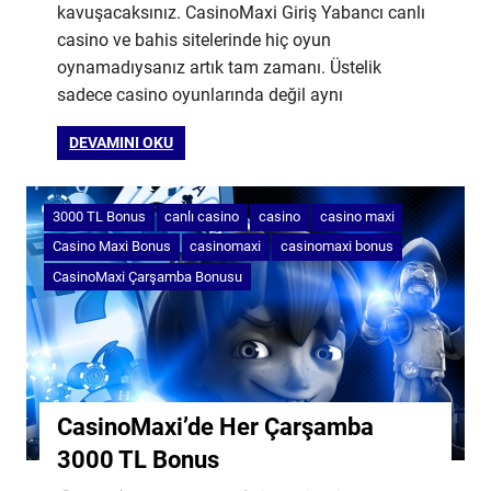
canlı casino siteleri ile bir çok hayalinize anında
kavuşacaksınız. CasinoMaxi Giriş Yabancı canlı
casino ve bahis sitelerinde hiç oyun
oynamadıysanız artık tam zamanı. Üstelik
sadece casino oyunlarında değil aynı
DEVAMINI OKU
3000 TL Bonus
canlı casino
casino
casino maxi
Casino Maxi Bonus
casinomaxi
casinomaxi bonus
CasinoMaxi Çarşamba Bonusu
CasinoMaxi’de Her Çarşamba
3000 TL Bonus