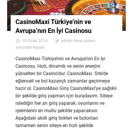
CasinoMaxi Türkiye’nin ve
Avrupa’nın En İyi Casinosu
CasinoMaxi
10 Ocak 2019
admin maxi casino
Türkiye’nin
yorumlar kapalı
ve
CasinoMaxi Türkiye’nin ve Avrupa’nın En İyi
Avrupa’nın
Casinosu. Hızlı, dinamik ve senin enerjini
En
İyi
yükselten bir Casino’dur. CasinoMaxi. Site’de
Casinosu
eğlenceli ve bol kazançlı zamanlar geçirmeye
için
hazır ol. CasinoMaxi Giriş CasinoMaxi’ye sağlıklı
bir şekilde giriş yapman için buradayım. Siteye
istediğin her an giriş yaparak, oyunlarını ve
işlemlerini en mutlu şekilde yapacaksın.
Aşağıdaki akıllı giriş linkleri ve butonları
tamamen senin siteye en hızlı şekilde