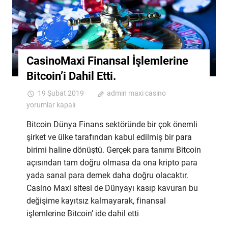
Casinomaxi Casino
CasinoMaxi Finansal İşlemlerine
Bitcoin’i Dahil Etti.
CasinoMaxi
19 Şubat 2019
admin maxi casino
Finansal
yorumlar kapalı
İşlemlerine
Bitcoin Dünya Finans sektöründe bir çok önemli
Bitcoin’i
şirket ve ülke tarafından kabul edilmiş bir para
Dahil
Etti.
birimi haline dönüştü. Gerçek para tanımı Bitcoin
için
açısından tam doğru olmasa da ona kripto para
yada sanal para demek daha doğru olacaktır.
Casino Maxi sitesi de Dünyayı kasıp kavuran bu
değişime kayıtsız kalmayarak, finansal
işlemlerine Bitcoin’ ide dahil etti