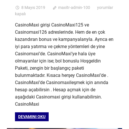
ve CasinoMaxi126 Adresinde
CasinoMaxi
8 Mayıs 2019
maxitr-admin-100
yorumlar
Girişi
kapalı
CasinoMaxi125
CasinoMaxi girişi CasinoMaxi125 ve
ve
Casinomaxi126 adreslerinde. Hem de en çok
CasinoMaxi126
Adresinde
kazandıran bonus ve kampanyalarıyla. Ayrıca en
için
iyi para yatırma ve çekme yöntemleri de yine
Casinomaxi’de. CasinoMaxi’ye hala üye
olmayanlar için ise; bol bonuslu Hoşgeldin
Paketi, zengin bir başlangıç paketi
bulunmaktadır. Kısaca herşey CasinoMaxi’de .
CasinoMaxi’de Casinomaxileşmek için anında
hesap açabilirsin . Hesap açmak için de
aşağıdaki Casinomaxi girişi kullanabilirsin.
CasinoMaxi
DEVAMINI OKU