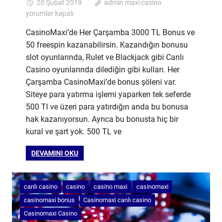
CasinoMaxi’de
20 Şubat 2019
admin maxi casino
Her
yorumlar kapalı
Çarşamba
CasinoMaxi’de Her Çarşamba 3000 TL Bonus ve
3000
50 freespin kazanabilirsin. Kazandığın bonusu
TL
Bonus
slot oyunlarında, Rulet ve Blackjack gibi Canlı
için
Casino oyunlarında dilediğin gibi kullan. Her
Çarşamba CasinoMaxi’de bonus şöleni var.
Siteye para yatırma işlemi yaparken tek seferde
500 Tl ve üzeri para yatırdığın anda bu bonusa
hak kazanıyorsun. Ayrıca bu bonusta hiç bir
kural ve şart yok. 500 TL ve
DEVAMINI OKU
canlı casino
casino
casino maxi
casinomaxi
casinomaxi bonus
Casinomaxi canlı casino