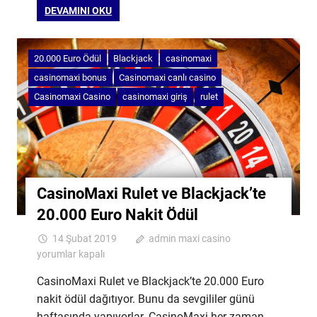
DEVAMINI OKU
20.000 Euro Ödül
Blackjack
casinomaxi
casinomaxi bonus
Casinomaxi canlı casino
Casinomaxi Casino
casinomaxi giriş
rulet
CasinoMaxi Rulet ve Blackjack’te
20.000 Euro Nakit Ödül
CasinoMaxi
14 Şubat 2019
admin maxi casino
Rulet
yorumlar kapalı
ve
CasinoMaxi Rulet ve Blackjack’te 20.000 Euro
Blackjack’te
nakit ödül dağıtıyor. Bunu da sevgililer günü
20.000