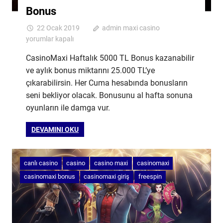
CasinoMaxi Haftalık 5000 TL
Bonus
CasinoMaxi
22 Ocak 2019
admin maxi casino
Haftalık
yorumlar kapalı
5000
CasinoMaxi Haftalık 5000 TL Bonus kazanabilir
TL
ve aylık bonus miktarını 25.000 TL’ye
Bonus
için
çıkarabilirsin. Her Cuma hesabında bonusların
seni bekliyor olacak. Bonusunu al hafta sonuna
oyunların ile damga vur.
DEVAMINI OKU
canlı casino
casino
casino maxi
casinomaxi
casinomaxi bonus
casinomaxi giriş
freespin