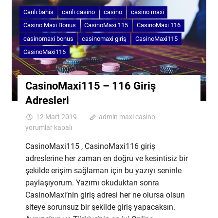
Canlı bahis
canlı casino
casino
casino maxi
Casino Maxi Bonus
CasinoMaxi 115
CasinoMaxi 116
casinomaxi bonus
casinomaxi giriş
CasinoMaxi115
CasinoMaxi116
CasinoMaxi115 – 116 Giriş
Adresleri
CasinoMaxi115
12 Mart 2019
admin maxi casino
–
yorumlar kapalı
116
CasinoMaxi115 , CasinoMaxi116 giriş
Giriş
adreslerine her zaman en doğru ve kesintisiz bir
Adresleri
için
şekilde erişim sağlaman için bu yazıyı seninle
paylaşıyorum. Yazımı okuduktan sonra
CasinoMaxi’nin giriş adresi her ne olursa olsun