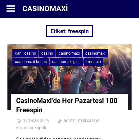
İçeriğe
CASINOMAXİ
geç
CASİNO
MAXİ
Etiket:
freespin
–
Giriş,
Bonus,
canlı casino
casino
casino maxi
casinomaxi
Bedava
casinomaxi bonus
casinomaxi giriş
freespin
Çevirme
–
Canlı
Casino
CasinoMaxi’de Her Pazartesi 100
Freespin
CasinoMaxi’de
17 Ocak 2019
admin maxi casino
Her
yorumlar kapalı
Pazartesi