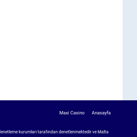
Maxi Casino
Anasayfa
 denetleme kurumları tarafından denetlenmektedir ve Malta