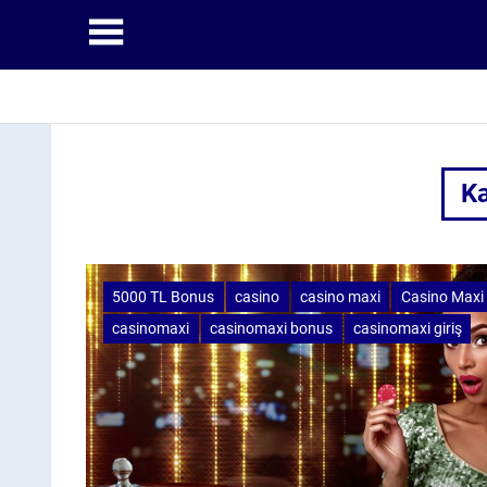
İçeriğe
geç
CASİNO
MAXİ
–
Giriş,
Bonus,
Ka
Bedava
Çevirme
–
Canlı
5000 TL Bonus
casino
casino maxi
Casino Maxi
Casino
casinomaxi
casinomaxi bonus
casinomaxi giriş