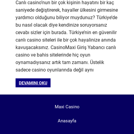
Canlı casino’nun bir çok kişinin hayatını bir kaç
Casino
saniyede değiştirerek, hayaller ülkesini girmesine
Siteleri
için
yardımcı olduğunu biliyor muydunuz? Türkiye’de
bu nasıl olacak diye kendinize soruyorsanız
cevabı sizler için burada. Türkiye’nin en güvenilir
canlı casino siteleri ile bir çok hayalinize anında
kavuşacaksınız. CasinoMaxi Giriş Yabancı canlı
casino ve bahis sitelerinde hiç oyun
oynamadıysanız artık tam zamanı. Üstelik
sadece casino oyunlarında değil aynı
DEVAMINI OKU
Maxi Casino
Anasayfa