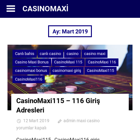
İçeriğe
CASINOMAXİ
geç
CASİNO
MAXİ
Ay:
Mart 2019
–
Giriş,
Bonus,
Canlı bahis
canlı casino
casino
casino maxi
Bedava
Casino Maxi Bonus
CasinoMaxi 115
CasinoMaxi 116
Çevirme
casinomaxi bonus
casinomaxi giriş
CasinoMaxi115
–
Canlı
CasinoMaxi116
Casino
CasinoMaxi115 – 116 Giriş
Adresleri
CasinoMaxi115
12 Mart 2019
admin maxi casino
–
yorumlar kapalı
116
CasinoMaxi115 , CasinoMaxi116 giriş