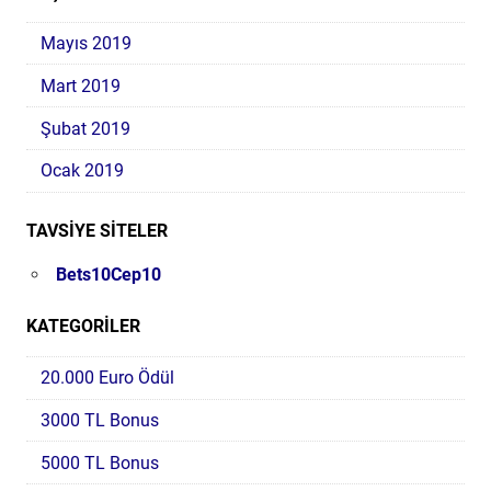
Mayıs 2019
Mart 2019
Şubat 2019
Ocak 2019
TAVSIYE SITELER
Bets10Cep10
KATEGORILER
20.000 Euro Ödül
3000 TL Bonus
5000 TL Bonus