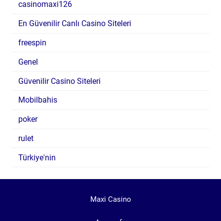
casinomaxi126
En Güvenilir Canlı Casino Siteleri
freespin
Genel
Güvenilir Casino Siteleri
Mobilbahis
poker
rulet
Türkiye'nin
Maxi Casino