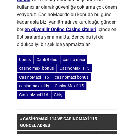
kullanıcılar olarak güvenliğe çok ama çok önem
veriyoruz. CasinoMaxi’de bu konuda bu güne
kadar asla bizi yanıltmadı ve kurulduğu günden
beri
en güvenilir Online Casino siteleri
içinde en
üst sıralarda yer almakta. Bence bu işi de
oldukça iyi bir şekilde yapmaktalar.
bonus
Canlı Bahis
casino maxi
casino maxi bonus
CasinoMaxi 115
CasinoMaxi 116
casinomaxi bonus
casinomaxi giriş
CasinoMaxi115
CasinoMaxi116
Giriş
Yazı
PREVIOUS
CASINOMAXI 114 VE CASINOMAXI 115
POST:
GÜNCEL ADRES
gezinmesi