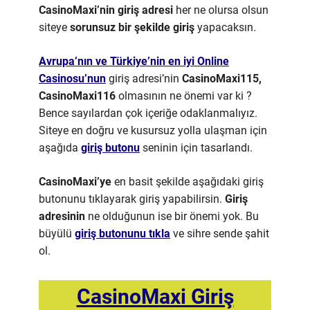
CasinoMaxi’nin giriş adresi
her ne olursa olsun
siteye
sorunsuz bir şekilde giriş
yapacaksın.
Avrupa’nın ve Türkiye’nin en iyi Online
Casinosu’nun
giriş adresi’nin
CasinoMaxi115,
CasinoMaxi116
olmasının ne önemi var ki ?
Bence sayılardan çok içeriğe odaklanmalıyız.
Siteye en doğru ve kusursuz yolla ulaşman için
aşağıda
giriş butonu
seninin için tasarlandı.
CasinoMaxi’ye
en basit şekilde aşağıdaki giriş
butonunu tıklayarak giriş yapabilirsin.
Giriş
adresinin
ne olduğunun ise bir önemi yok. Bu
büyülü
giriş butonunu tıkla
ve sihre sende şahit
ol.
CasinoMaxi Giriş