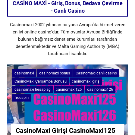
için
- Canlı Casino
Adresinde
115
için
Güncel
Casinomaxi 2002 yılından bu yana Avrupa’da hizmet veren
Adres
için
en iyi online casino’dur. Tüm oyunlar Avrupa Birliği’inde
bulunan bağımsız denetleme kurumları tarafından
denetlenmektedir ve Malta Gaming Authority (MGA)
tarafından lisanlıdır.
casinomaxi
casinomaxi bonus
Casinomaxi canlı casino
CasinoMaxi Çarşamba Bonusu
casinomaxi giriş
casinomaxi hesap aç
casinomaxi125
casinomaxi126
freespin
CasinoMaxi Girişi CasinoMaxi125
ve CasinoMaxi126 Adresinde