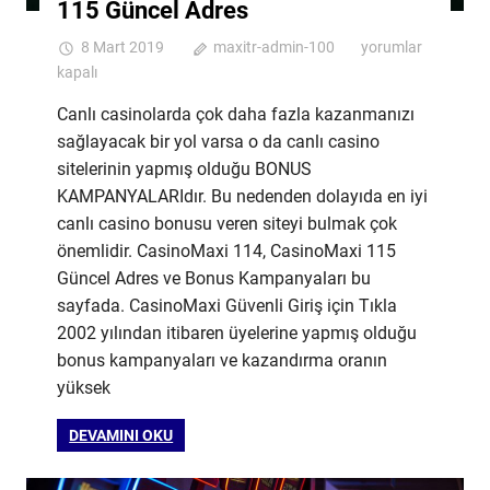
CasinoMaxi
8 Mart 2019
maxitr-admin-100
yorumlar
114
kapalı
ve
Canlı casinolarda çok daha fazla kazanmanızı
CasinoMaxi
sağlayacak bir yol varsa o da canlı casino
115
Güncel
sitelerinin yapmış olduğu BONUS
Adres
KAMPANYALARIdır. Bu nedenden dolayıda en iyi
için
canlı casino bonusu veren siteyi bulmak çok
önemlidir. CasinoMaxi 114, CasinoMaxi 115
Güncel Adres ve Bonus Kampanyaları bu
sayfada. CasinoMaxi Güvenli Giriş için Tıkla
2002 yılından itibaren üyelerine yapmış olduğu
bonus kampanyaları ve kazandırma oranın
yüksek
DEVAMINI OKU
Bets10
Canlı bahis
canlı casino
casino maxi