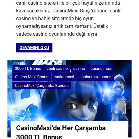
kavuşacaksınız. CasinoMaxi Giriş Yabancı canlı
casino ve bahis sitelerinde hiç oyun
oynamadıysanız artık tam zamanı. Üstelik
sadece casino oyunlarında değil aynı
DEVAMINI OKU
3000 TL Bonus
canlı casino
casino
casino maxi
Casino Maxi Bonus
casinomaxi
casinomaxi bonus
CasinoMaxi Çarşamba Bonusu
CasinoMaxi’de Her Çarşamba
3000 TL Bonus